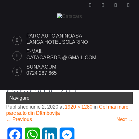
PARC AUTO ANINOASA
LANGA HOTEL SOLARINO
E-MAIL
CATACARSDB @ GMAIL.COM
SUNA ACUM
0724 287 665
CataCARS_012
Navigare
Published
iunie 2, 2020
at
1920 × 1280
in
Cel mai mare
parc auto din Dâmbovița
←
Previous
Next
→
F
W
L
M