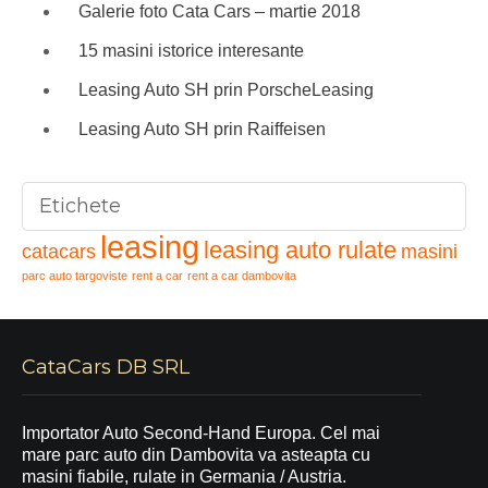
Galerie foto Cata Cars – martie 2018
15 masini istorice interesante
Leasing Auto SH prin PorscheLeasing
Leasing Auto SH prin Raiffeisen
Etichete
leasing
leasing auto rulate
catacars
masini
parc auto targoviste
rent a car
rent a car dambovita
CataCars DB SRL
Importator Auto Second-Hand Europa. Cel mai
mare parc auto din Dambovita va asteapta cu
masini fiabile, rulate in Germania / Austria.