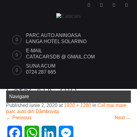
PARC AUTO ANINOASA
LANGA HOTEL SOLARINO
E-MAIL
CATACARSDB @ GMAIL.COM
SUNA ACUM
0724 287 665
CataCARS_010
Navigare
Published
iunie 2, 2020
at
1920 × 1280
in
Cel mai mare
parc auto din Dâmbovița
←
Previous
Next
→
F
W
L
M