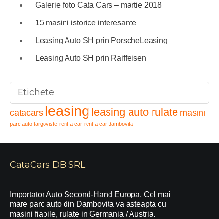
Galerie foto Cata Cars – martie 2018
15 masini istorice interesante
Leasing Auto SH prin PorscheLeasing
Leasing Auto SH prin Raiffeisen
Etichete
leasing
leasing auto rulate
catacars
masini
parc auto targoviste
rent a car
rent a car dambovita
CataCars DB SRL
Importator Auto Second-Hand Europa. Cel mai
mare parc auto din Dambovita va asteapta cu
masini fiabile, rulate in Germania / Austria.