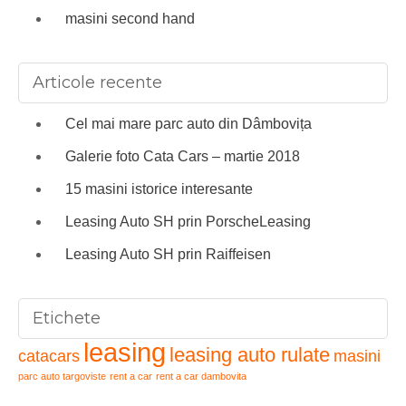
masini second hand
Articole recente
Cel mai mare parc auto din Dâmbovița
Galerie foto Cata Cars – martie 2018
15 masini istorice interesante
Leasing Auto SH prin PorscheLeasing
Leasing Auto SH prin Raiffeisen
Etichete
leasing
leasing auto rulate
catacars
masini
parc auto targoviste
rent a car
rent a car dambovita