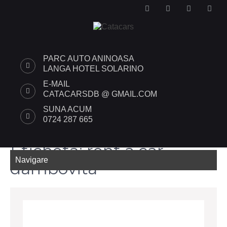
PARC AUTO ANINOASA
LANGA HOTEL SOLARINO
E-MAIL
CATACARSDB @ GMAIL.COM
SUNA ACUM
0724 287 665
Etichetă:
rent a car
Navigare
dambovita