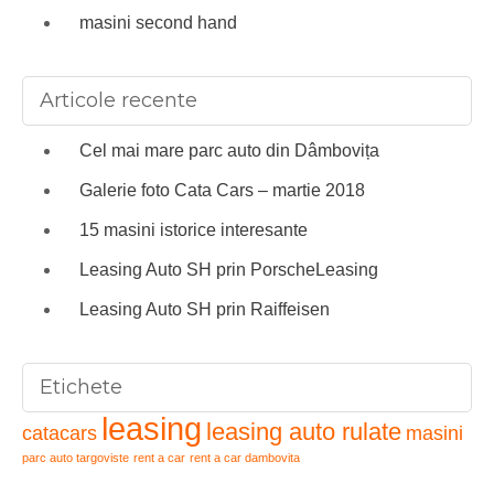
masini second hand
Articole recente
Cel mai mare parc auto din Dâmbovița
Galerie foto Cata Cars – martie 2018
15 masini istorice interesante
Leasing Auto SH prin PorscheLeasing
Leasing Auto SH prin Raiffeisen
Etichete
leasing
leasing auto rulate
catacars
masini
parc auto targoviste
rent a car
rent a car dambovita