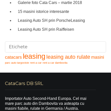
Galerie foto Cata Cars – martie 2018
15 masini istorice interesante
Leasing Auto SH prin PorscheLeasing
Leasing Auto SH prin Raiffeisen
Etichete
leasing
leasing auto rulate
catacars
masini
parc auto targoviste
rent a car
rent a car dambovita
CataCars DB SRL
Importator Auto Second-Hand Europa. Cel mai
mare parc auto din Dambovita va asteapta cu
masini fiabile, rulate in Germania / Austria.