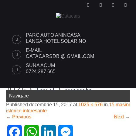
PARC AUTO ANINOASA
LANGA HOTEL SOLARINO
E-MAIL
CATACARSDB @ GMAIL.COM
SUNA ACUM
0724 287 665
1936 Stout Scarab
Navigare
Published
decembrie 15, 2017
at
1025 × 576
in
15 masini
istorice interesante
←
Previous
Next
→
F
W
L
M